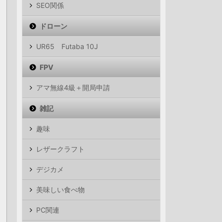
SEO関係
ドローン
UR65 Futaba 10J
FPV
アマ無線4級＋開局申請
雑記
趣味
レザークラフト
デジカメ
美味しい食べ物
PC関連