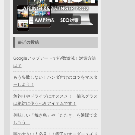
最近の投稿
GoogleアップデートでPV数激減！対策方法
は？
もう失敗しない！ハンダ付けのコツをマスタ
ーしよう！
魚釣りやドライブにオススメ！ 偏光グラス
は絶対に使うべきアイテムです！
美味しい「焼き鳥」や「たたき」を通販で楽
しもう！
頭の大きい人必見！！帽子のオーダーメイド