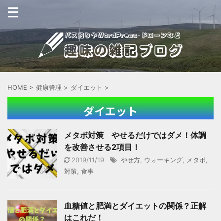
HOME
>
健康管理
>
ダイエット
>
ダイエット
メタボ対策 やせるだけではダメ！体調
を改善させる2項目！
2019/11/19
やせ方
,
ウォーキング
,
メタボ
,
対策
,
食事
血糖値と肥満とダイエットの関係？正解
はこれだ！