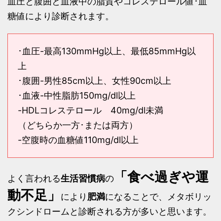
血圧と腹囲と血液中の脂質やコレステロール値･血
糖値により診断されます。
･血圧-最高130mmHg以上、最低85mmHg以
上
･腹囲-男性85cm以上、女性90cm以上
･血液-中性脂肪150mg/dl以上
-HDLコレステロール 40mg/dl未満
（どちらか一方･または両方）
-空腹時の血糖値110mg/dl以上
「食べ過ぎや運
よく言われる
生活習慣病
の
動不足」
により
肥満
になることで、メタボリッ
クシンドロームと診断される方が多いと思います。