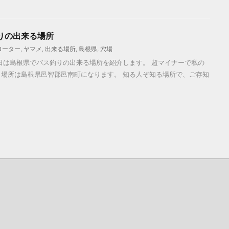
りの出来る場所
ローター
,
ヤマメ
,
出来る場所
,
島根県
,
穴場
日は島根県でバス釣りの出来る場所を紹介します。 超マイナーで私の
場所は島根県邑智郡邑南町になります。 知る人ぞ知る場所で、ご存知