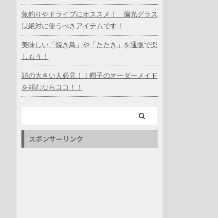
魚釣りやドライブにオススメ！ 偏光グラス
は絶対に使うべきアイテムです！
美味しい「焼き鳥」や「たたき」を通販で楽
しもう！
頭の大きい人必見！！帽子のオーダーメイド
を頼むならココ！！
スポンサーリンク