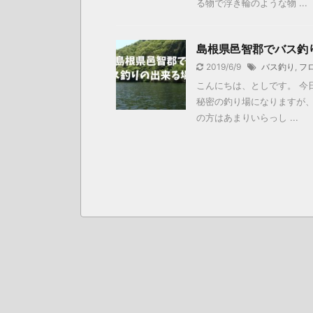
る物で浮き輪のような物 ...
島根県邑智郡でバス釣
2019/6/9
バス釣り
,
フ
こんにちは、としです。 今
秘密の釣り場になりますが、
の方はあまりいらっし ...