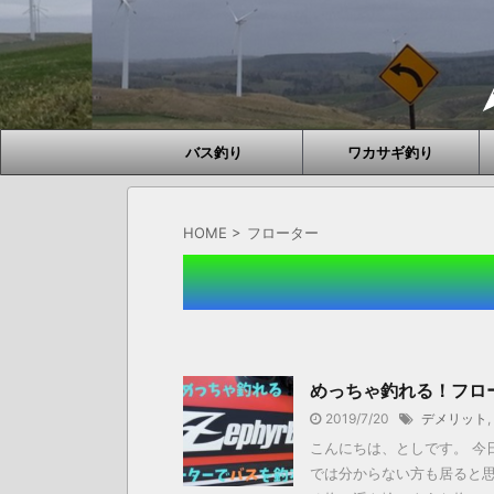
バス釣り
ワカサギ釣り
HOME
>
フローター
めっちゃ釣れる！フロ
2019/7/20
デメリット
,
こんにちは、としです。 今
では分からない方も居ると