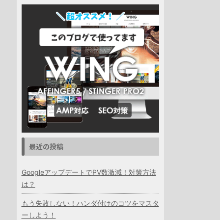
最近の投稿
GoogleアップデートでPV数激減！対策方法
は？
もう失敗しない！ハンダ付けのコツをマスタ
ーしよう！