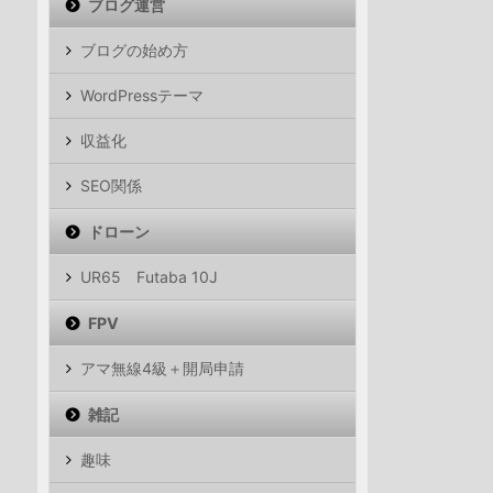
ブログ運営
ブログの始め方
WordPressテーマ
収益化
SEO関係
ドローン
UR65 Futaba 10J
FPV
アマ無線4級＋開局申請
雑記
趣味