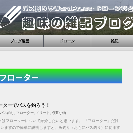
ブログ運営
ドローン
雑記
フローター
ーターでバスを釣ろう！
バス釣り
,
フローター
,
メリット
,
必要な物
日はフローターについて紹介したいと思います。 「フローター」だけ
思いますので簡単に説明しますと、魚釣り（おもにバス釣り）に使用す