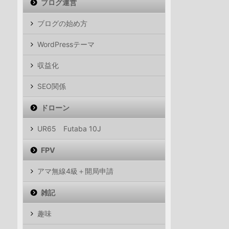
ブログ運営
ブログの始め方
WordPressテーマ
収益化
SEO関係
ドローン
UR65 Futaba 10J
FPV
アマ無線4級＋開局申請
雑記
趣味