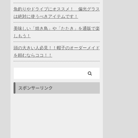
魚釣りやドライブにオススメ！ 偏光グラス
は絶対に使うべきアイテムです！
美味しい「焼き鳥」や「たたき」を通販で楽
しもう！
頭の大きい人必見！！帽子のオーダーメイド
を頼むならココ！！
スポンサーリンク