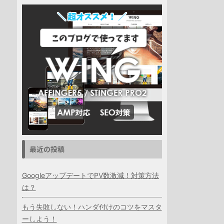
最近の投稿
GoogleアップデートでPV数激減！対策方法
は？
もう失敗しない！ハンダ付けのコツをマスタ
ーしよう！