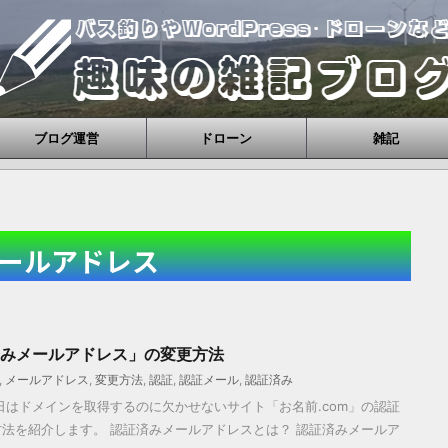
ブログ運営
ドローン
雑記
ールアドレス
済みメールアドレス」の変更方法
,
メールアドレス
,
変更方法
,
認証
,
認証メール
,
認証済み
日はドメインを取得するのに欠かせないサイト「お名前.com」の認証
法を紹介します。 認証済みメールアドレスとは？ 認証済みメールア