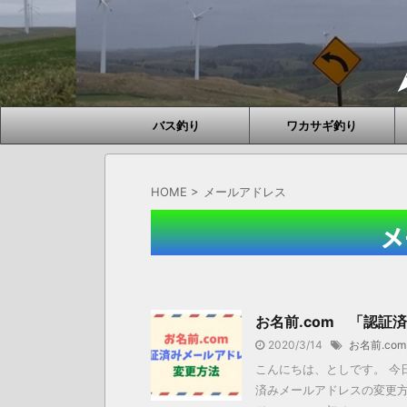
バス釣り
ワカサギ釣り
HOME
>
メールアドレス
メ
お名前.com 「認証
2020/3/14
お名前.com
こんにちは、としです。 今
済みメールアドレスの変更方