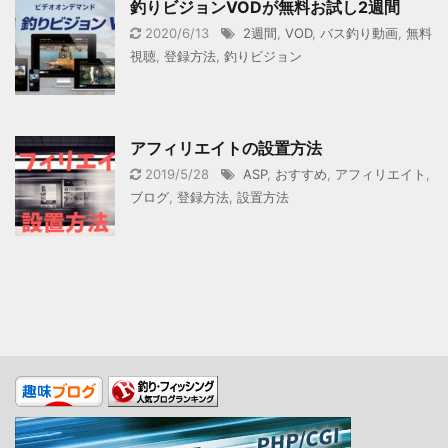
釣りビジョンVODが無料お試し2週間
2020/6/13
2週間
,
VOD
,
バス釣り動画
,
無料
視聴
,
登録方法
,
釣りビジョン
アフィリエイトの設置方法
2019/5/28
ASP
,
おすすめ
,
アフィリエイト
,
ブログ
,
登録方法
,
設置方法