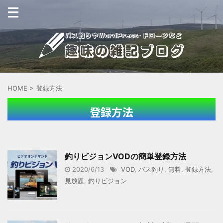
HOME
>
登録方法
登録方法
釣りビジョンVODの簡単登録方法
2020/6/13
VOD
,
バス釣り
,
無料
,
登録方法
,
見放題
,
釣りビジョン