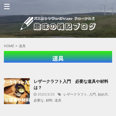
HOME
>
道具
道具
レザークラフト入門 必要な道具や材料
は？
2020/3/20
レザークラフト
,
入門
,
始め方
,
必要な
,
材料
,
道具