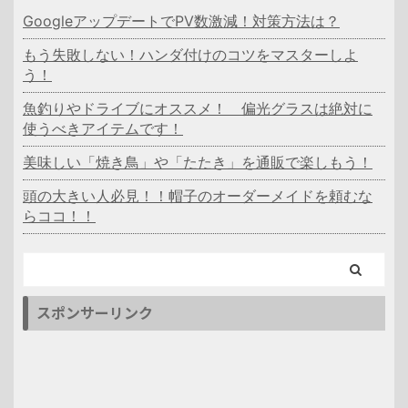
GoogleアップデートでPV数激減！対策方法は？
もう失敗しない！ハンダ付けのコツをマスターしよ
う！
魚釣りやドライブにオススメ！ 偏光グラスは絶対に
使うべきアイテムです！
美味しい「焼き鳥」や「たたき」を通販で楽しもう！
頭の大きい人必見！！帽子のオーダーメイドを頼むな
らココ！！
スポンサーリンク