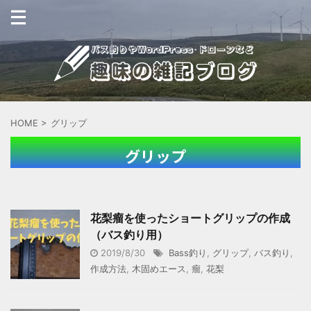
HOME
>
グリップ
グリップ
花梨瘤を使ったショートグリップの作成
（バス釣り用）
2019/8/30
Bass釣り
,
グリップ
,
バス釣り
,
作成方法
,
木固めエース
,
瘤
,
花梨