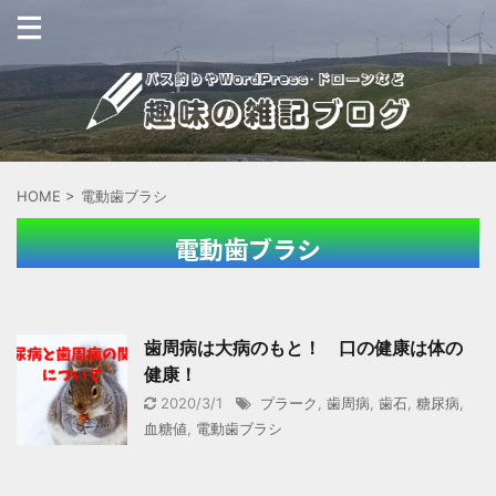
HOME
>
電動歯ブラシ
電動歯ブラシ
歯周病は大病のもと！ 口の健康は体の
健康！
2020/3/1
プラーク
,
歯周病
,
歯石
,
糖尿病
,
血糖値
,
電動歯ブラシ