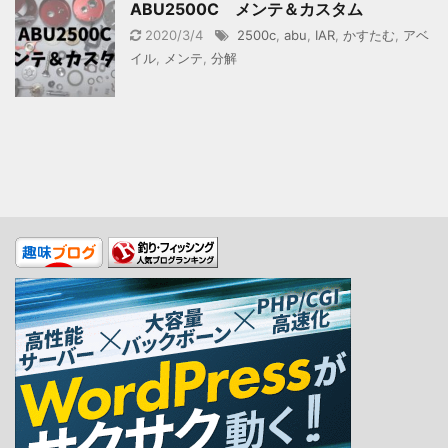
ABU2500C メンテ＆カスタム
2020/3/4
2500c
,
abu
,
IAR
,
かすたむ
,
アベ
イル
,
メンテ
,
分解